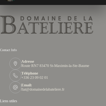
Contact Info
Adresse
Route RN7 83470 St-Maximin-la-Ste-Baume
Téléphone
+336 23 09 02 01
Email:
fiat@domainedelabateliere.fr
Liens utiles