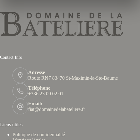
Contact Info
Adresse
Route RN7 83470 St-Maximin-la-Ste-Baume
Téléphone
+336 23 09 02 01
Email:
fiat@domainedelabateliere.fr
Liens utiles
Politique de confidentialité