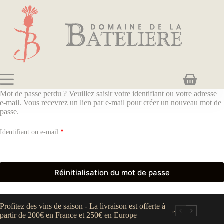
Passer
au
contenu
Panier
d’achat
Mot de passe perdu ? Veuillez saisir votre identifiant ou votre adresse
e-mail. Vous recevrez un lien par e-mail pour créer un nouveau mot de
passe.
Obligatoire
Identifiant ou e-mail
*
Réinitialisation du mot de passe
Profitez des vins de saison - La livraison est offerte à
partir de 200€ en France et 250€ en Europe